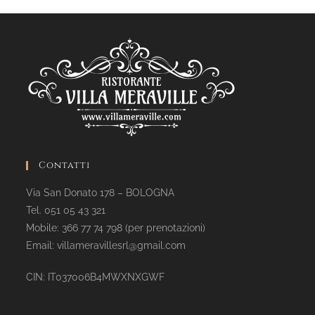
Contatti
Via San Donato 178 – BOLOGNA
Tel. 051 05 43 321
Mobile: 366 77 74 798 (per prenotazioni)
Email: villameravillesrl@gmail.com
CIN: IT037006B4MWXNXGWF