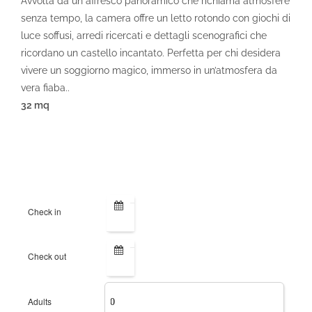
Avvolta da un affresco panoramico che richiama atmosfere
senza tempo, la camera offre un letto rotondo con giochi di
luce soffusi, arredi ricercati e dettagli scenografici che
ricordano un castello incantato. Perfetta per chi desidera
vivere un soggiorno magico, immerso in un’atmosfera da
vera fiaba..
32 mq
ONLINE BOOKING
Check in
Check out
Adults