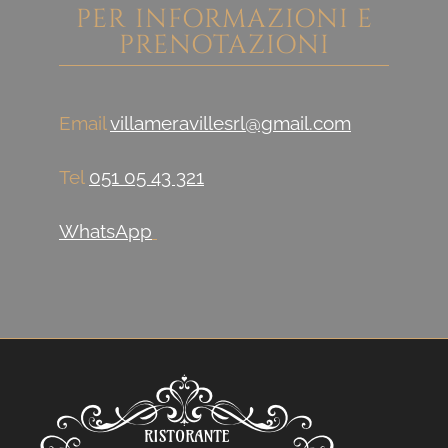
PER INFORMAZIONI E
PRENOTAZIONI
Email
villameravillesrl@gmail.com
Tel
051 05 43 321
WhatsApp