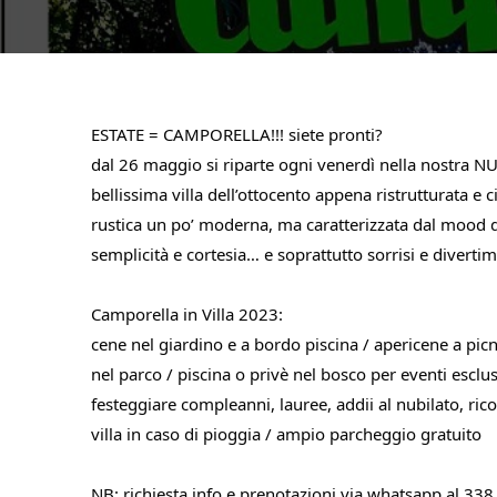
ESTATE = CAMPORELLA!!! siete pronti?
dal 26 maggio si riparte ogni venerdì nella nostra 
bellissima villa dell’ottocento appena ristrutturata e c
rustica un po’ moderna, ma caratterizzata dal mood di
semplicità e cortesia… e soprattutto sorrisi e diverti
Camporella in Villa 2023:
cene nel giardino e a bordo piscina / apericene a picn
nel parco / piscina o privè nel bosco per eventi esclusiv
festeggiare compleanni, lauree, addii al nubilato, rico
villa in caso di pioggia / ampio parcheggio gratuito
NB: richiesta info e prenotazioni via whatsapp al 3