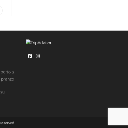
aperto a
a pranzo
 su
 reserved