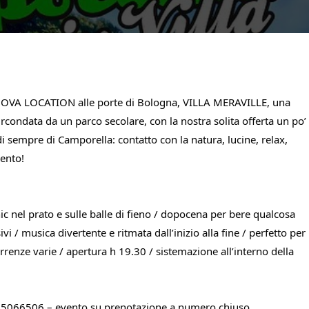
NUOVA LOCATION alle porte di Bologna, VILLA MERAVILLE, una 
ircondata da un parco secolare, con la nostra solita offerta un po’ 
 sempre di Camporella: contatto con la natura, lucine, relax, 
mento!
ic nel prato e sulle balle di fieno / dopocena per bere qualcosa 
i / musica divertente e ritmata dall’inizio alla fine / perfetto per 
rrenze varie / apertura h 19.30 / sistemazione all’interno della 
38.5066506 – evento su prenotazione a numero chiuso