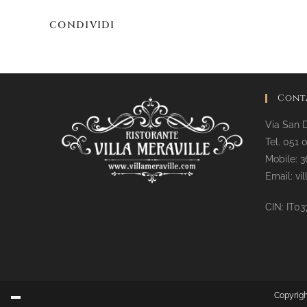
CONDIVIDI
Cont
Via San 
Tel. 051 
Mobile: 3
Email: vi
CIN: IT
Copyrigh